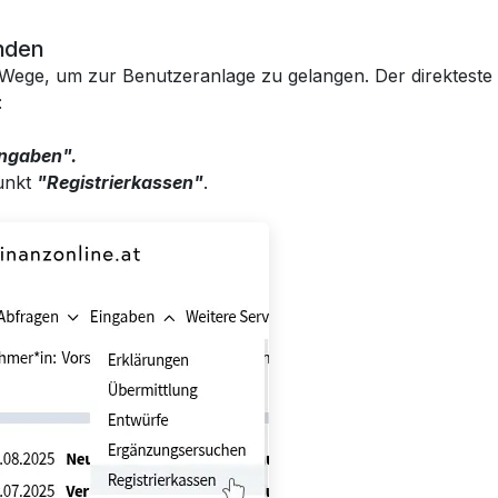
inden
 Wege, um zur Benutzeranlage zu gelangen. Der direktest
:
ngaben".
unkt
"Registrierkassen"
.