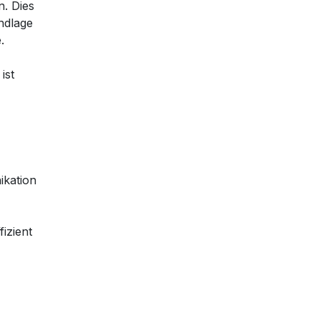
n. Dies
ndlage
.
ist
ikation
izient