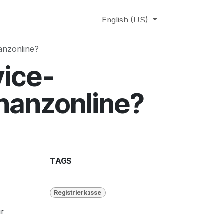
English (US)
nanzonline?
vice-
inanzonline?
TAGS
Registrierkasse
ür