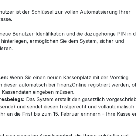
utzer ist der Schlüssel zur vollen Automatisierung Ihrer
kasse.
e neue Benutzer-Identifikation und die dazugehörige PIN in 
se hinterlegen, ermöglichen Sie dem System, sicher und
ieren.
en:
Wenn Sie einen neuen Kassenplatz mit der Vorstieg
n dieser automatisch bei FinanzOnline registriert werden, 
ie Kassendaten eingeben müssen.
resbelegs:
Das System erstellt den gesetzlich vorgeschri
ende) und sendet diesen fristgerecht und vollautomatisch
r an die Frist bis zum 15. Februar erinnern – Ihre Kasse er
t eine einmalige Angelegenheit, die Ihnen zukünftig viel