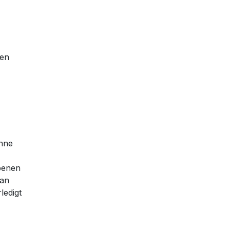
den
ohne
ebenen
 an
ledigt