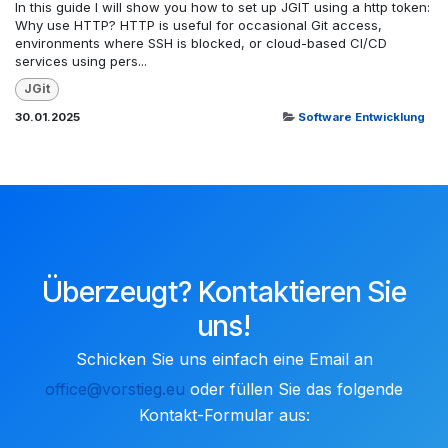
In this guide I will show you how to set up JGIT using a http token:
Why use HTTP? HTTP is useful for occasional Git access,
environments where SSH is blocked, or cloud-based CI/CD
services using pers...
JGit
30.01.2025
Software Entwicklung
Überzeugt? Kontaktieren Sie
uns!
Schicken Sie uns einfach eine Email an
office@vorstieg.eu
oder füllen Sie ​das folgende
Kontakt-Formular aus: