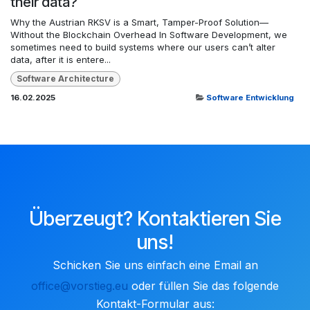
their data?
Why the Austrian RKSV is a Smart, Tamper-Proof Solution—
Without the Blockchain Overhead In Software Development, we
sometimes need to build systems where our users can’t alter
data, after it is entere...
Software Architecture
16.02.2025
Software Entwicklung
Überzeugt? Kontaktieren Sie
uns!
Schicken Sie uns einfach eine Email an
office@vorstieg.eu
oder füllen Sie ​das folgende
Kontakt-Formular aus: