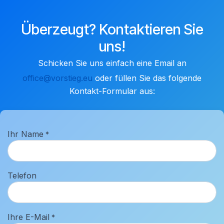
Überzeugt? Kontaktieren Sie
uns!
Schicken Sie uns einfach eine Email an
office@vorstieg.eu
oder füllen Sie ​das folgende
Kontakt-Formular aus:
Ihr Name
*
Telefon
Ihre E-Mail
*